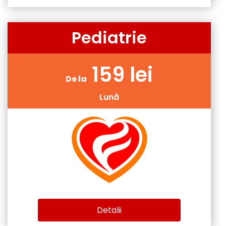
Pediatrie
159 lei
De la
Lună
Detalii