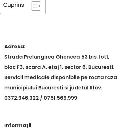
dr. Elena Marghidan - medic de familie,
Cuprins
care m-a ajutat in momentele grele de
decezie pentru o operatie pentru
matusa mea, in prezent in varsta de 94
de ani.In urma operatiei am beneficiat
de o luna de zile de asistenta medicala
acasa pentru pansamente efectuate
Adresa:
intr-un mod profesionist.Cu deosebita
Strada Prelungirea Ghencea 53 bis, lot1,
consideratiearh. Corina Lucael
bloc F3, scara A, etaj 1, sector 6, Bucuresti.
Servicii medicale disponibile pe toata raza
municipiului Bucuresti si judetul Ilfov.
0372.946.322 / 0751.569.999
Informații