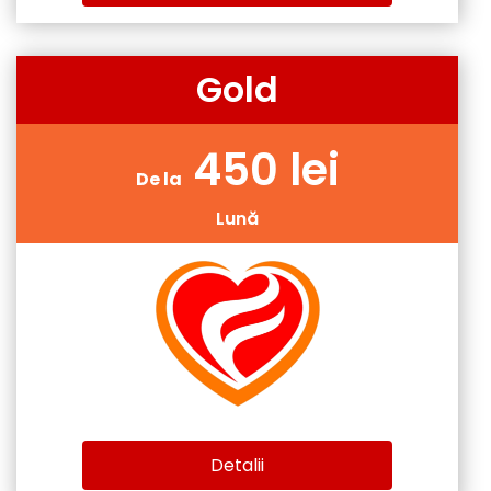
Gold
450 lei
De la
Lună
Detalii