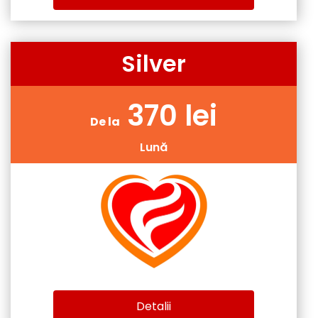
Silver
370 lei
De la
Lună
Detalii