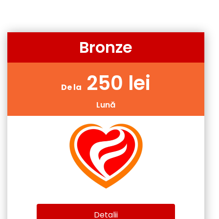
Bronze
250 lei
De la
Lună
Detalii